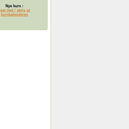
Nye kurs :
last ned / skriv ut
kurskalenderen