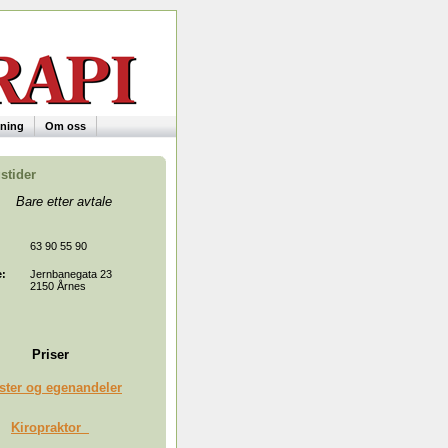
ening
Om oss
stider
 etter avtale
63 90 55 90
e:
Jernbanegata 23
2150 Årnes
Priser
ster og egenandeler
Kiropraktor