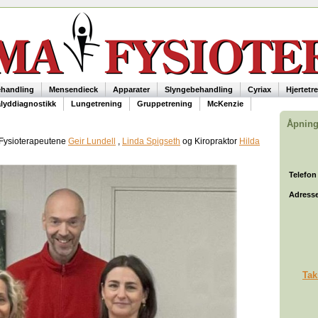
ehandling
Mensendieck
Apparater
Slyngebehandling
Cyriax
Hjertetr
alyddiagnostikk
Lungetrening
Gruppetrening
McKenzie
Åpning
 Fysioterapeutene
Geir Lundell
,
Linda Spigseth
og Kiropraktor
Hilda
Bare
Telefon
Adress
Tak